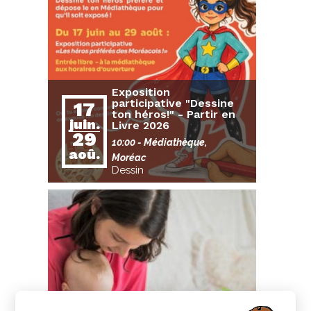
Exposition
participative "Dessine
17
ton héros!" - Partir en
juin.
Livre 2026
29
10:00
- Médiathèque,
aoû.
Moréac
Dessin