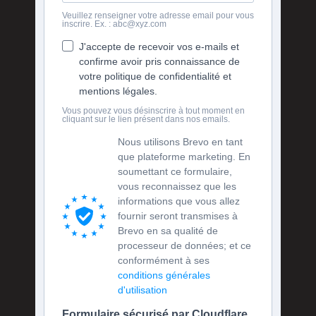
Veuillez renseigner votre adresse email pour vous
inscrire. Ex. : abc@xyz.com
J'accepte de recevoir vos e-mails et
confirme avoir pris connaissance de
votre politique de confidentialité et
mentions légales.
Vous pouvez vous désinscrire à tout moment en
cliquant sur le lien présent dans nos emails.
Nous utilisons Brevo en tant
que plateforme marketing. En
soumettant ce formulaire,
vous reconnaissez que les
informations que vous allez
fournir seront transmises à
Brevo en sa qualité de
processeur de données; et ce
conformément à ses
conditions générales
d'utilisation
Formulaire sécurisé par Cloudflare