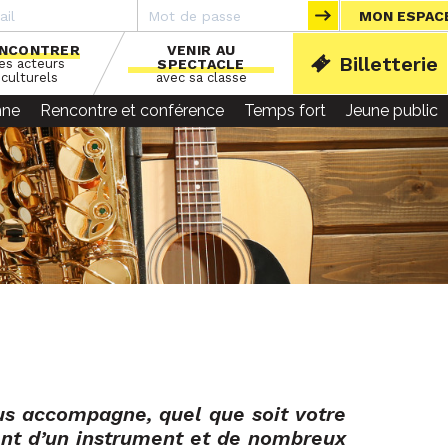
MON ESPAC
NCONTRER
VENIR AU
Billetterie
les acteurs
SPECTACLE
ACCU
culturels
avec sa classe
nne
Rencontre et conférence
Temps fort
Jeune public
us accompagne, quel que soit votre
ent d’un instrument et de nombreux