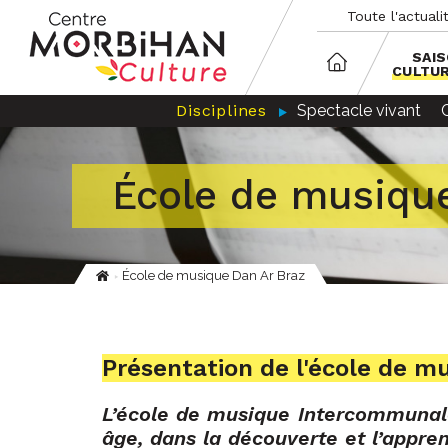
Aller
Panneau de gestion des cookies
Toute l'actuali
au
contenu
principal
SAI
CULTU
Disciplines
Spectacle vivant
École de musiqu
École de musique Dan Ar Braz
Fil
d'Ariane
Présentation de l'école de m
L’école de musique Intercommunale
âge, dans la découverte et l’appr