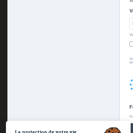
s
V
Ve
Vo
em
F
Fo
La protection de votre vie