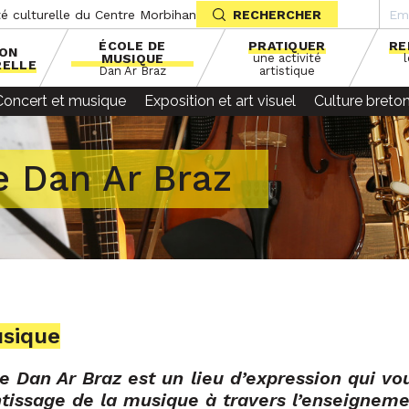
té culturelle du Centre Morbihan
RECHERCHER
ÉCOLE DE
PRATIQUER
RE
SON
MUSIQUE
une activité
RELLE
Dan Ar Braz
artistique
Concert et musique
Exposition et art visuel
Culture breto
e Dan Ar Braz
usique
 Dan Ar Braz est un lieu d’expression qui vo
entissage de la musique à travers l’enseignem