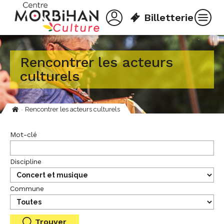
Aller
Panneau de gestion des cookies
au
Billetterie
contenu
principal
Rencontrer les acteurs
culturels
Rencontrer les acteurs culturels
Fil
d'Ariane
Mot-clé
Discipline
Commune