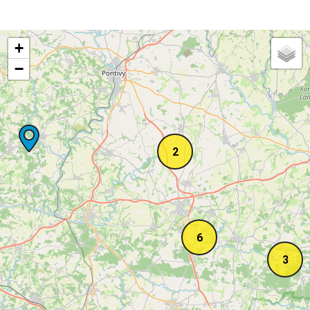
+
−
2
6
3