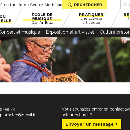
té culturelle du Centre Morbihan
RECHERCHER
ÉCOLE DE
PRATIQUER
RE
SON
MUSIQUE
une activité
RELLE
Dan Ar Braz
artistique
Concert et musique
Exposition et art visuel
Culture breto
19 59 73
Vous souhaitez entrer en contact av
alplumelec@gmail.fr
acteur culturel ?
Envoyer un message