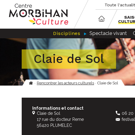
Aller
Panneau de gestion des cookies
Toute l'actuali
au
contenu
principal
SAI
CULTU
Disciplines
Spectacle vivant
Claie de Sol
Rencontrer les acteurs culturels
Claie de Sol
Fil
d'Ariane
Informations et contact
Claie de Sol
06 20 
17 rue du docteur Reme
festiv
56420 PLUMELEC