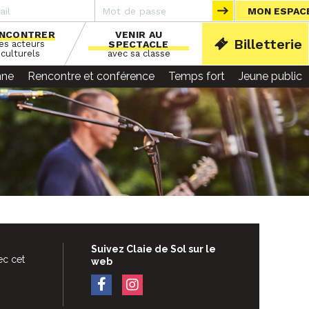
MON ESPAC
NCONTRER
VENIR AU
Billetterie
les acteurs
SPECTACLE
ACCU
culturels
avec sa classe
nne
Rencontre et conférence
Temps fort
Jeune public
Suivez Claie de Sol sur le
ec cet
web