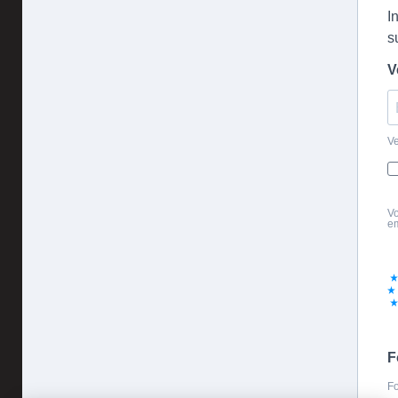
I
s
V
Ve
Vo
em
F
Fo