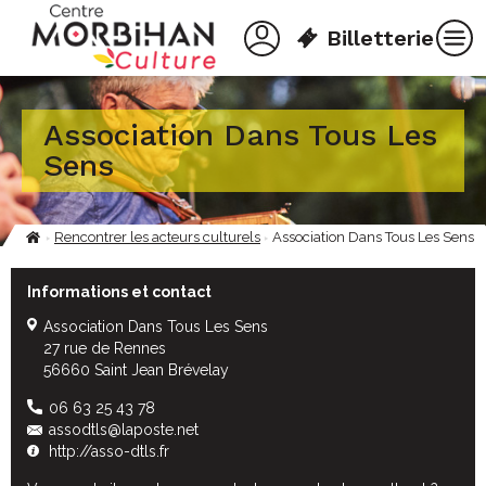
Aller
Panneau de gestion des cookies
au
Billetterie
contenu
principal
Association Dans Tous Les
Sens
Rencontrer les acteurs culturels
Association Dans Tous Les Sens
Fil
d'Ariane
Informations et contact
Association Dans Tous Les Sens
27 rue de Rennes
56660 Saint Jean Brévelay
06 63 25 43 78
assodtls@laposte.net
http://asso-dtls.fr