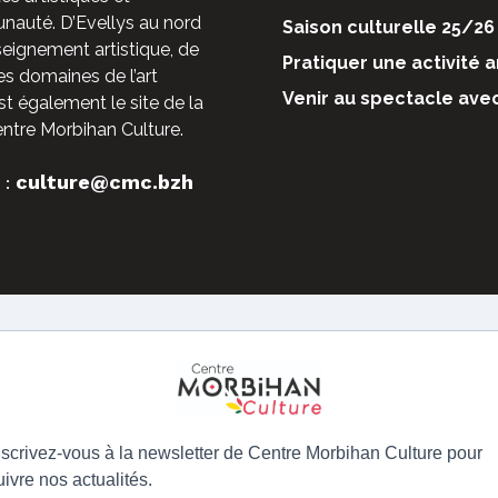
auté. D’Evellys au nord
Saison culturelle 25/26
nseignement artistique, de
Pratiquer une activité a
es domaines de l’art
Venir au spectacle ave
st également le site de la
entre Morbihan Culture.
culture@cmc.bzh
 :
nscrivez-vous à la newsletter de Centre Morbihan Culture pour
uivre nos actualités.