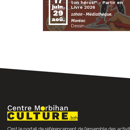
17
ton héros!" - Partir en
juin.
Livre 2026
29
10h00
- Médiathèque,
aoû.
Moréac
Dessin
C’est le portail de référencement de l’ensemble des activit