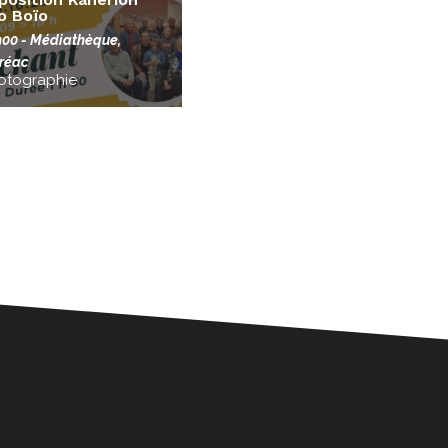
o Boïo
h00
- Médiathèque,
réac
otographie