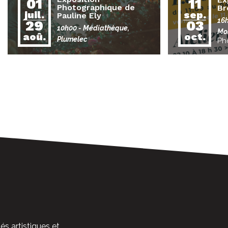
01
11
Photographique de
Br
juil.
sep.
Pauline Ely
16
29
03
10h00
- Médiathèque,
Mo
aoû.
oct.
Plumelec
Ph
és artistiques et