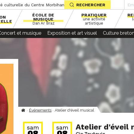
té culturelle du Centre Morbihan
RECHERCHER
ÉCOLE DE
PRATIQUER
RE
SON
MUSIQUE
une activité
RELLE
Dan Ar Braz
artistique
Concert et musique
Exposition et art visuel
Culture breto
Événements
Atelier d'éveil musical
Fil
d'Ariane
Atelier d'éveil
sam
sam
08
08