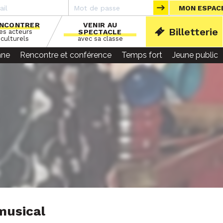
MON ESPAC
NCONTRER
VENIR AU
Billetterie
les acteurs
SPECTACLE
ACCU
culturels
avec sa classe
nne
Rencontre et conférence
Temps fort
Jeune public
 musical