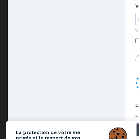
V
Ve
Vo
em
F
Fo
La protection de votre vie
privée et le respect de vos