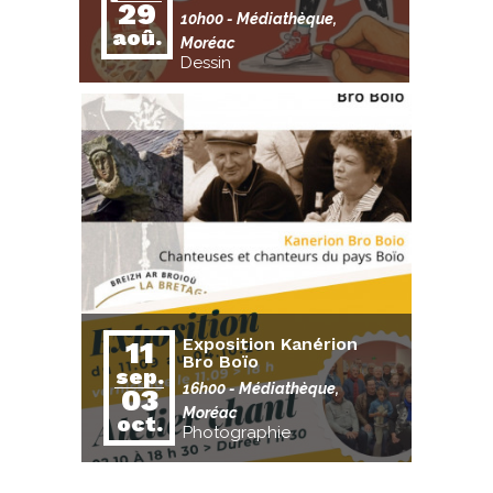
29
10h00
- Médiathèque,
aoû.
Moréac
Dessin
Exposition Kanérion
11
Bro Boïo
sep.
16h00
- Médiathèque,
03
Moréac
oct.
Photographie