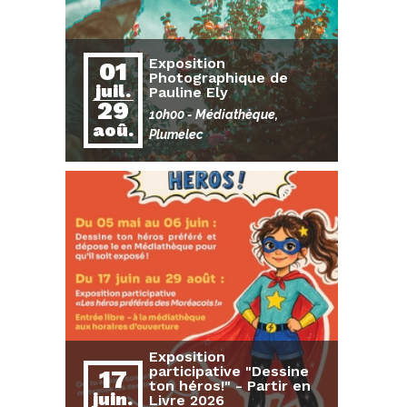
Exposition
01
Photographique de
juil.
Pauline Ely
29
10h00
- Médiathèque,
aoû.
Plumelec
Exposition
participative "Dessine
17
ton héros!" - Partir en
juin.
Livre 2026