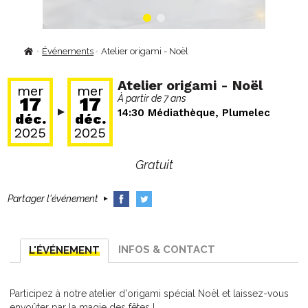
Événements
Atelier origami - Noël
Fil
d'Ariane
Atelier origami - Noël
mer
mer
17
17
À partir de 7 ans
14:30
Médiathèque, Plumelec
déc.
déc.
2025
2025
Gratuit
Partager l'événement
INFOS & CONTACT
L'ÉVÉNEMENT
Participez à notre atelier d'origami spécial Noël et laissez-vous
envoûter par la magie des fêtes !