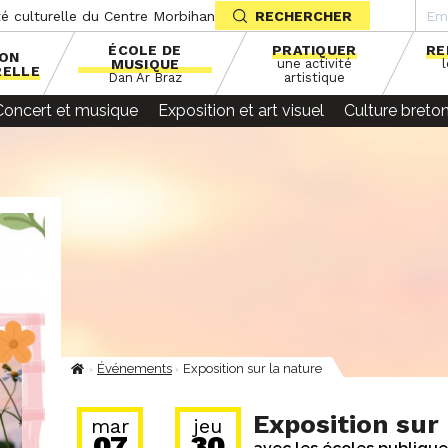
té culturelle du Centre Morbihan
RECHERCHER
ÉCOLE DE
PRATIQUER
RE
SON
MUSIQUE
une activité
RELLE
Dan Ar Braz
artistique
Concert et musique
Exposition et art visuel
Culture breto
Événements
Exposition sur la nature
Fil
d'Ariane
Exposition sur 
mar
jeu
07
30