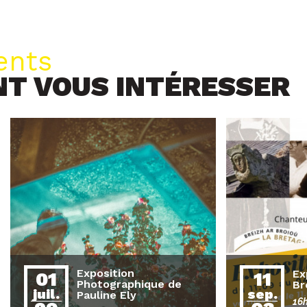
ents
NT VOUS INTÉRESSER
Exposition
Ex
01
11
Photographique de
Br
juil.
sep.
Pauline Ely
16