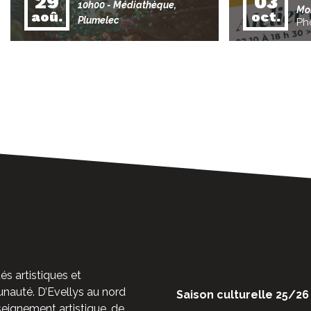
29
03
10h00
- Médiathèque,
Mo
aoû.
oct.
Plumelec
Ph
és artistiques et
auté. D’Evellys au nord
Saison culturelle 25/26
nseignement artistique, de