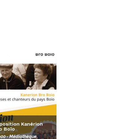
position Kanérion
o Boïo
h00
- Médiathèque,