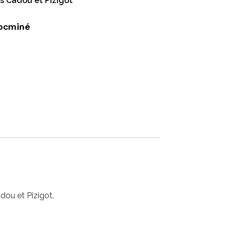
s Cadou et Pizigot
ocminé
dou et Pizigot.