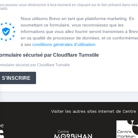
us pouvez vous désinscrire à tout moment en cliquant sur le lien présent dans nos
ails.
Nous utilisons Brevo en tant que plateforme marketing. En
soumettant ce formulaire, vous reconnaissez que les
informations que vous allez fournir seront transmises à Bre
en sa qualité de processeur de données; et ce conforméme
à ses
conditions générales d'utilisation
ormulaire sécurisé par Cloudflare Turnstile
rmulaire sécurisé par Cloudflare Turnstile
S'INSCRIRE
Visiter les autres sites internet de Cen