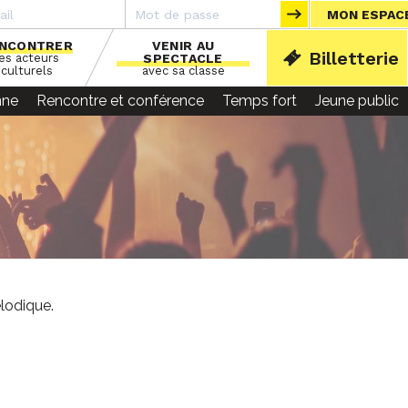
MON ESPAC
NCONTRER
VENIR AU
Billetterie
les acteurs
SPECTACLE
ACCU
culturels
avec sa classe
nne
Rencontre et conférence
Temps fort
Jeune public
élodique.