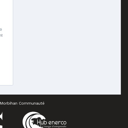
vo
nt
tre Morbihan Communauté