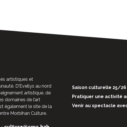
és artistiques et
auté. D’Evellys au nord
Saison culturelle 25/26
nseignement artistique, de
Pratiquer une activité a
es domaines de l’art
Venir au spectacle ave
st également le site de la
entre Morbihan Culture.
culture@cmc.bzh
 :