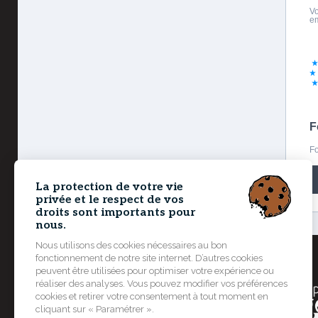
Vo
em
F
Fo
La protection de votre vie
privée et le respect de vos
droits sont importants pour
nous.
Nous utilisons des cookies nécessaires au bon
Un projet soutenu et financé par
fonctionnement de notre site internet. D’autres cookies
peuvent être utilisées pour optimiser votre expérience ou
réaliser des analyses. Vous pouvez modifier vos préférences
cookies et retirer votre consentement à tout moment en
cliquant sur « Paramétrer ».