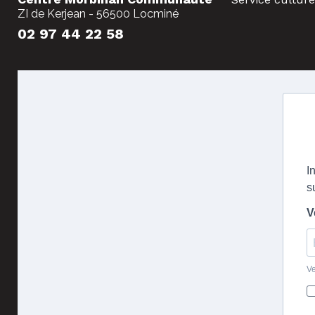
ZI de Kerjean - 56500 Locminé
02 97 44 22 58
I
s
V
Ve