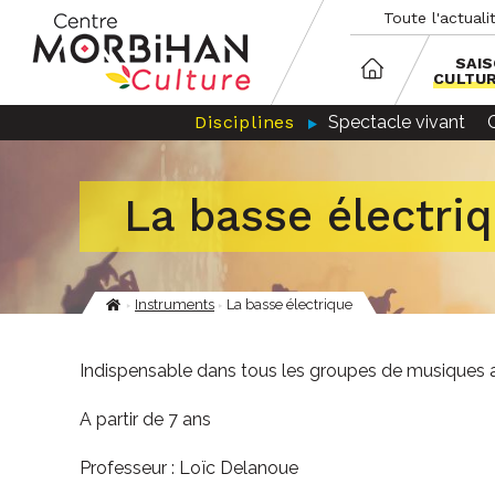
Aller
Panneau de gestion des cookies
Toute l'actuali
au
contenu
principal
SAI
CULTU
Disciplines
Spectacle vivant
La basse électri
Instruments
La basse électrique
Fil
d'Ariane
Indispensable dans tous les groupes de musiques ac
A partir de 7 ans
Professeur : Loïc Delanoue