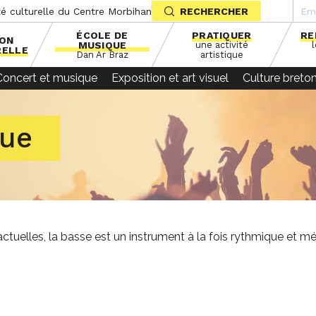
té culturelle du Centre Morbihan
RECHERCHER
ÉCOLE DE
PRATIQUER
RE
SON
MUSIQUE
une activité
RELLE
Dan Ar Braz
artistique
Concert et musique
Exposition et art visuel
Culture breto
que
tuelles, la basse est un instrument à la fois rythmique et m