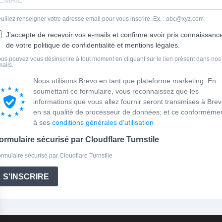
uillez renseigner votre adresse email pour vous inscrire. Ex. : abc@xyz.com
J'accepte de recevoir vos e-mails et confirme avoir pris connaissanc
de votre politique de confidentialité et mentions légales.
us pouvez vous désinscrire à tout moment en cliquant sur le lien présent dans nos
ails.
Nous utilisons Brevo en tant que plateforme marketing. En
soumettant ce formulaire, vous reconnaissez que les
informations que vous allez fournir seront transmises à Bre
en sa qualité de processeur de données; et ce conforméme
à ses
conditions générales d'utilisation
ormulaire sécurisé par Cloudflare Turnstile
rmulaire sécurisé par Cloudflare Turnstile
S'INSCRIRE