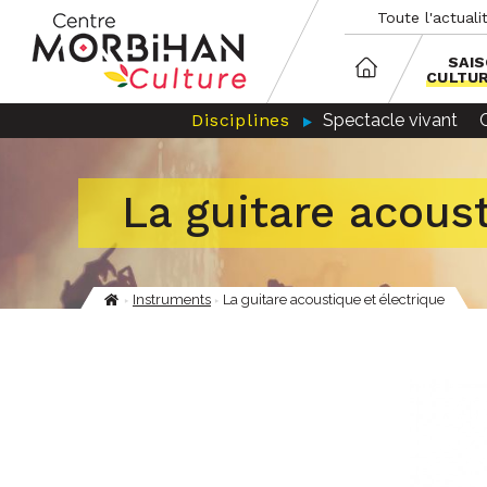
Aller
Panneau de gestion des cookies
Toute l'actuali
au
contenu
principal
SAI
CULTU
Disciplines
Spectacle vivant
La guitare acoust
Instruments
La guitare acoustique et électrique
Fil
d'Ariane