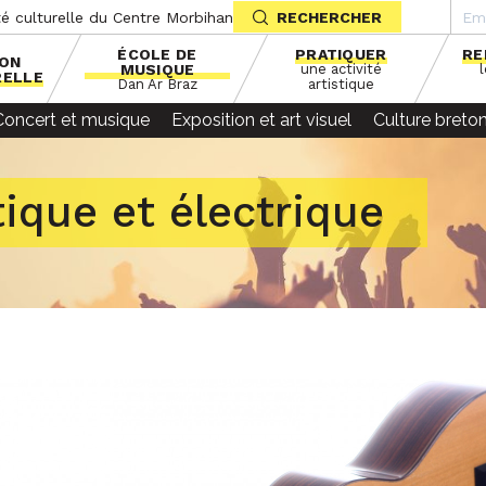
té culturelle du Centre Morbihan
RECHERCHER
ÉCOLE DE
PRATIQUER
RE
SON
MUSIQUE
une activité
RELLE
Dan Ar Braz
artistique
Concert et musique
Exposition et art visuel
Culture breto
ique et électrique