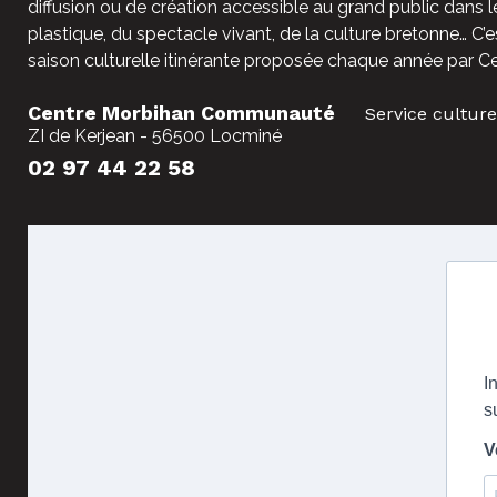
diffusion ou de création accessible au grand public dans l
plastique, du spectacle vivant, de la culture bretonne… C’e
saison culturelle itinérante proposée chaque année par C
Centre Morbihan Communauté
Service culture
ZI de Kerjean - 56500 Locminé
02 97 44 22 58
I
s
V