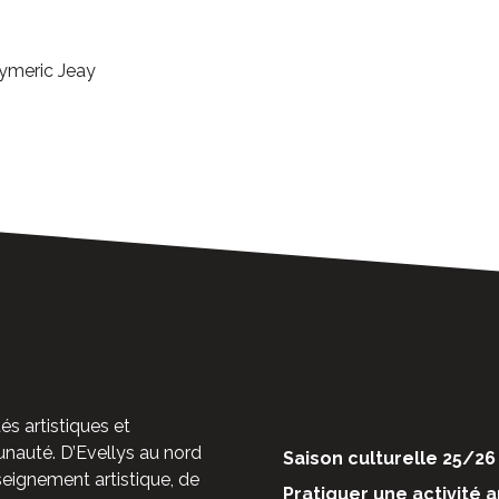
Aymeric Jeay
és artistiques et
auté. D’Evellys au nord
Saison culturelle 25/26
nseignement artistique, de
Pratiquer une activité a