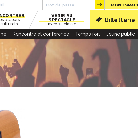
MON ESPAC
NCONTRER
VENIR AU
Billetterie
les acteurs
SPECTACLE
ACCU
culturels
avec sa classe
nne
Rencontre et conférence
Temps fort
Jeune public