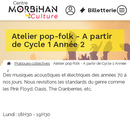
Aller
Panneau de gestion des cookies
au
Billetterie
contenu
principal
Atelier pop-folk - A partir
de Cycle 1 Année 2
Pratiques collectives
Atelier pop-folk - A partir de Cycle 1 Année
Fil
2
d'Ariane
Des musiques acoustiques et électriques des années 70 à
nos jours. Nous revisitons les standards du genre comme
les Pink Floyd, Oasis, The Cranberries, etc.
Lundi : 18H30 - 19H30