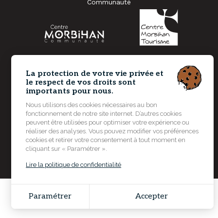
Communauté
La protection de votre vie privée et
le respect de vos droits sont
importants pour nous.
Nous utilisons des cookies nécessaires au bon
fonctionnement de notre site internet. D’autres cookies
peuvent être utilisées pour optimiser votre expérience ou
réaliser des analyses. Vous pouvez modifier vos préférences
© 2026 Centre Morbihan Communauté - Tous droits
cookies et retirer votre consentement à tout moment en
cliquant sur « Paramétrer ».
réservés - Photos non contractuelles -
Mentions légales
Grouplive - Agence de création de sites Internet
Lire la politique de confidentialité
Paramétrer
Accepter