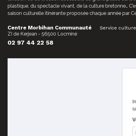
plastique, du spectacle vivant, de la culture bretonne… C’e
saison culturelle itinérante proposée chaque année par C
Centre Morbihan Communauté
Service culture
ZI de Kerjean - 56500 Locminé
02 97 44 22 58
I
s
V