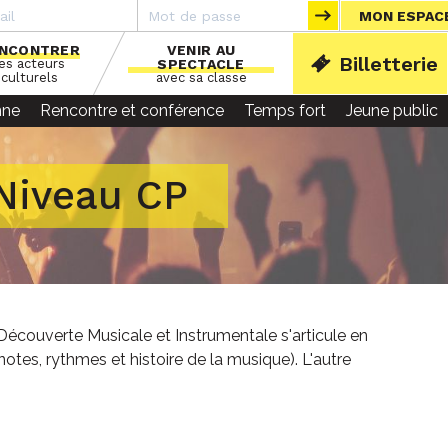
MON ESPAC
NCONTRER
VENIR AU
Billetterie
les acteurs
SPECTACLE
ACCU
culturels
avec sa classe
nne
Rencontre et conférence
Temps fort
Jeune public
 Niveau CP
 Découverte Musicale et Instrumentale s'articule en
otes, rythmes et histoire de la musique). L'autre