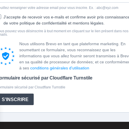
uillez renseigner votre adresse email pour vous inscrire. Ex. : abc@xyz.com
J'accepte de recevoir vos e-mails et confirme avoir pris connaissanc
de votre politique de confidentialité et mentions légales.
us pouvez vous désinscrire à tout moment en cliquant sur le lien présent dans nos
ails.
Nous utilisons Brevo en tant que plateforme marketing. En
soumettant ce formulaire, vous reconnaissez que les
informations que vous allez fournir seront transmises à Bre
en sa qualité de processeur de données; et ce conforméme
à ses
conditions générales d'utilisation
ormulaire sécurisé par Cloudflare Turnstile
rmulaire sécurisé par Cloudflare Turnstile
S'INSCRIRE