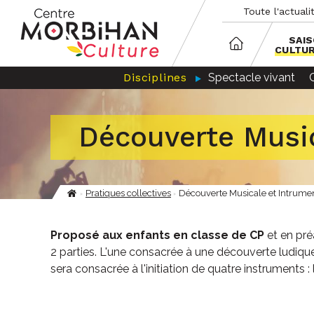
Aller
Panneau de gestion des cookies
Toute l'actuali
au
contenu
principal
SAI
CULTU
Disciplines
Spectacle vivant
Découverte Music
Pratiques collectives
Découverte Musicale et Intrumen
Fil
d'Ariane
Proposé aux enfants en classe de CP
et en pré
2 parties. L'une consacrée à une découverte ludique
sera consacrée à l'initiation de quatre instruments : 