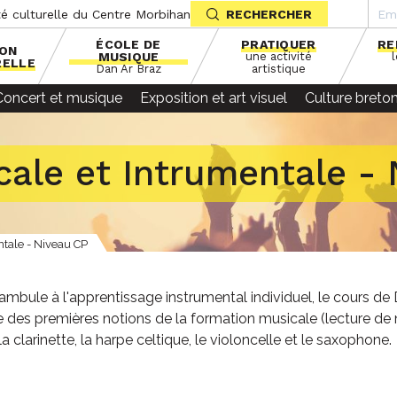
té culturelle du Centre Morbihan
RECHERCHER
ÉCOLE DE
PRATIQUER
RE
SON
MUSIQUE
une activité
RELLE
Dan Ar Braz
artistique
Concert et musique
Exposition et art visuel
Culture breto
ale et Intrumentale -
tale - Niveau CP
ambule à l'apprentissage instrumental individuel, le cours de
 des premières notions de la formation musicale (lecture de n
la clarinette, la harpe celtique, le violoncelle et le saxophone.