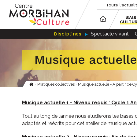
Aller
Panneau de gestion des cookies
Toute l'actuali
au
contenu
principal
SAI
CULTU
Disciplines
Spectacle vivant
Musique actuelle 
Pratiques collectives
Musique actuelle - A partir de C
Fil
d'Ariane
Musique actuelle 1 - Niveau requis : Cycle 1 A
Tout au long de l’année nous étudierons les bases d
adaptés et réécrits pour cet atelier de musique actu
Musique actuelle 2 - Niveau requis : Fin de 1er