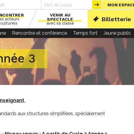
MON ESPAC
NCONTRER
VENIR AU
Billetterie
les acteurs
SPECTACLE
ACCU
culturels
avec sa classe
nne
Rencontre et conférence
Temps fort
Jeune public
Année 3
'enseignant
andards aux structures simplifiées, spécialement
- Niveau requis : A partir de Cycle 2 Année 1