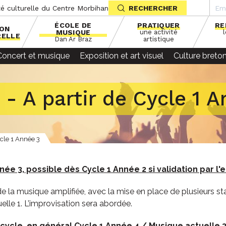
té culturelle du Centre Morbihan
RECHERCHER
ÉCOLE DE
PRATIQUER
RE
SON
MUSIQUE
une activité
RELLE
Dan Ar Braz
artistique
Concert et musique
Exposition et art visuel
Culture breto
- A partir de Cycle 1 
ycle 1 Année 3
nnée 3, possible dès Cycle 1 Année 2 si validation par l
e la musique amplifiée, avec la mise en place de plusieurs st
elle 1. L’improvisation sera abordée.
 cycle, en général Cycle 1 Année 4 / Musique actuelle 3 