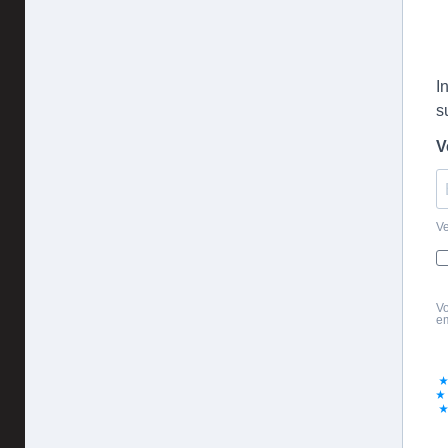
I
s
V
Ve
Vo
em