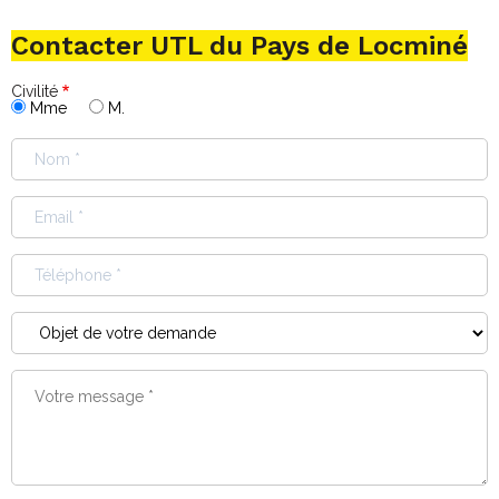
Contacter UTL du Pays de Locminé
Civilité
Mme
M.