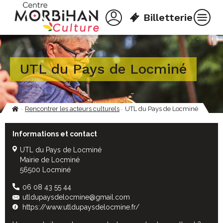
Aller
Panneau de gestion des cookies
au
Billetterie
contenu
principal
UTL du Pays de Locminé
Rencontrer les acteurs culturels
UTL du Pays de Locminé
Fil
d'Ariane
Informations et contact
UTL du Pays de Locminé
Mairie de Locminé
56500 Locminé
06 08 43 55 44
utldupaysdelocmine@gmail.com
https://www.utldupaysdelocmine.fr/