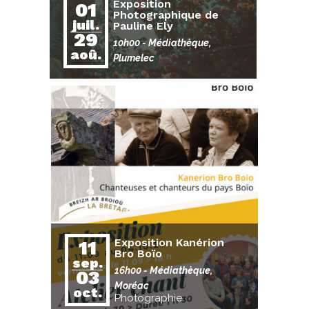
Exposition
01
Photographique de
juil.
Pauline Ely
29
10h00
- Médiathèque,
aoû.
Plumelec
Exposition Kanérion
11
Bro Boïo
sep.
16h00
- Médiathèque,
03
Moréac
oct.
Photographie