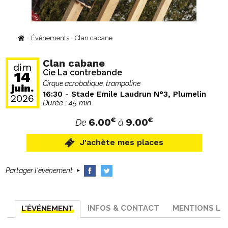
Événements
Clan cabane
Fil
d'Ariane
Clan cabane
dim
Cie La contrebande
14
Cirque acrobatique, trampoline
juin.
16:30
- Stade Emile Laudrun N°3, Plumelin
2026
Durée : 45 min
€
€
6.00
9.00
De
à
J'achète mes places
Partager l'événement
INFOS & CONTACT
MENTIONS LÉ
L'ÉVÉNEMENT