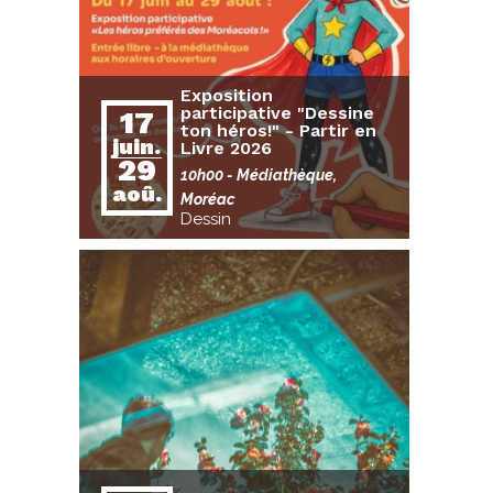
Exposition
participative "Dessine
17
ton héros!" - Partir en
juin.
Livre 2026
29
10h00
- Médiathèque,
aoû.
Moréac
Dessin